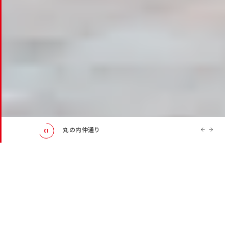
アクアシティお台場
02
イベントスペースのお問い合わせ
出店のお問い合わせ
NEWS
新着情報
2026.07.29
“お出かけ難民”のパパママに支持される マークイズ福岡もも