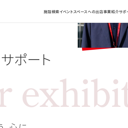
施設検索
イベントスペースへの出店
事業紹介
サポ
の
サポート
う、
心に。