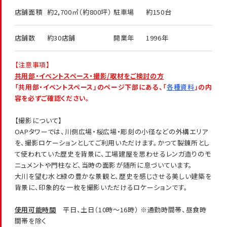
店舗面積
約2,700㎡（約800坪）
駐車場
約150台
店舗数
約30店舗
開業年
1996年
【注意事項】
共用部・イベントスペース・撮影/取材をご検討の方
「共用部・イベントスペース」のページ下部にある、「
各種資料
」の内
容を必ずご確認ください。
【撮影について】
OAPタワーでは、川側広場・桜広場・彫刻の小径などの外構エリア
を、撮影ロケーションとしてご利用いただけます。かつて製錬所とし
て使われていた歴史を背景に、工場建屋を思わせるレンガ造りのモ
ニュメントや門柱など、当時の面影が随所に息づいています。
大川を望む水と緑の豊かな景観と、歴史を感じさせる美しい建築を
背景に、印象的な一枚を撮影いただけるロケーションです。
使用可能時間
平日、土日（10時～16時） ※通勤時間帯、昼食時
間帯を除く